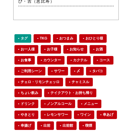
び・吉（恵比寿）
タグ
TKG
おつまみ
おひとり様
お一人様
お子様
お知らせ
お酒
お食事
カウンター
カクテル
コース
ご利用シーン
サワー
〆
タバコ
チェロ・リモンチェッロ
チャミスル
ちょい飲み
テイクアウト・お持ち帰り
ドリンク
ノンアルコール
メニュー
やきとり
レモンサワー
ワイン
串あげ
串揚げ
出前
出前館
喫煙