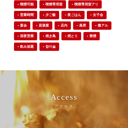
喫煙可能
喫煙専用室
喫煙専用室アリ
営業時間
夕ご飯
夜ごはん
女子会
宴会
居酒屋
店内
座席
微アル
深夜営業
焼き鳥
焼とり
禁煙
飲み放題
참이슬
Access
アクセス