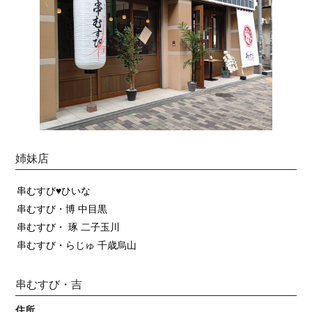
姉妹店
串むすび♥ひいな
串むすび・博 中目黒
串むすび・ 琢 二子玉川
串むすび・らじゅ 千歳烏山
串むすび・吉
住所