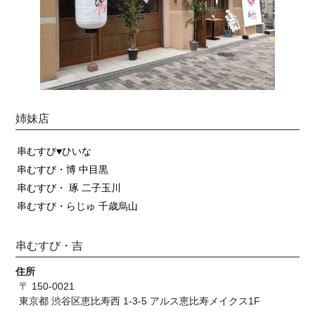
姉妹店
串むすび♥ひいな
串むすび・博 中目黒
串むすび・ 琢 二子玉川
串むすび・らじゅ 千歳烏山
串むすび・吉
住所
〒 150-0021
東京都 渋谷区恵比寿西 1-3-5 アルス恵比寿メイクス1F