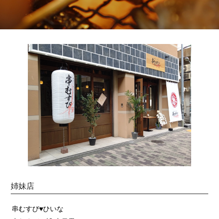
姉妹店
串むすび♥ひいな