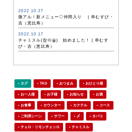
2022.10.27
微アル！新メニュー♡仲間入り | 串むすび・
吉（恵比寿）
2022.10.17
チャミスル(참이슬) 始めました！ | 串むす
び・吉（恵比寿）
タグ
TKG
おつまみ
おひとり様
お一人様
お子様
お知らせ
お酒
お食事
カウンター
カクテル
コース
ご利用シーン
サワー
〆
タバコ
チェロ・リモンチェッロ
チャミスル