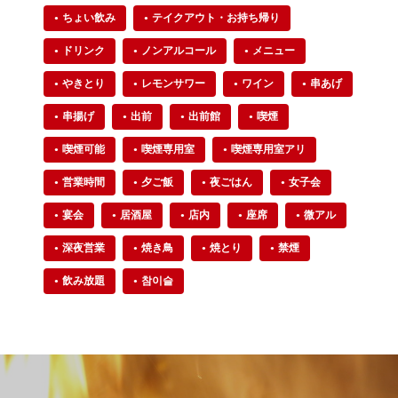
ちょい飲み
テイクアウト・お持ち帰り
ドリンク
ノンアルコール
メニュー
やきとり
レモンサワー
ワイン
串あげ
串揚げ
出前
出前館
喫煙
喫煙可能
喫煙専用室
喫煙専用室アリ
営業時間
夕ご飯
夜ごはん
女子会
宴会
居酒屋
店内
座席
微アル
深夜営業
焼き鳥
焼とり
禁煙
飲み放題
참이슬