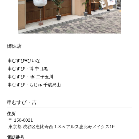
姉妹店
串むすび♥ひいな
串むすび・博 中目黒
串むすび・ 琢 二子玉川
串むすび・らじゅ 千歳烏山
串むすび・吉
住所
〒 150-0021
東京都 渋谷区恵比寿西 1-3-5 アルス恵比寿メイクス1F
電話番号