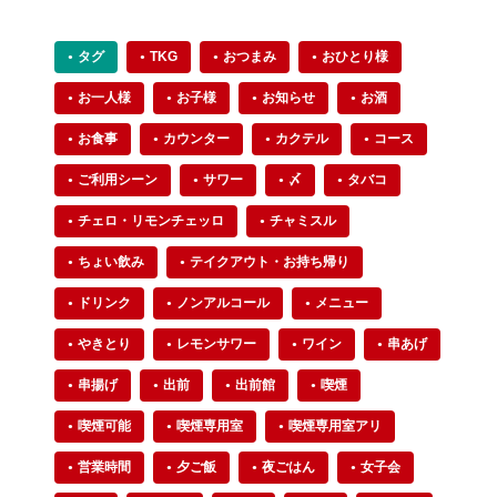
タグ
TKG
おつまみ
おひとり様
お一人様
お子様
お知らせ
お酒
お食事
カウンター
カクテル
コース
ご利用シーン
サワー
〆
タバコ
チェロ・リモンチェッロ
チャミスル
ちょい飲み
テイクアウト・お持ち帰り
ドリンク
ノンアルコール
メニュー
やきとり
レモンサワー
ワイン
串あげ
串揚げ
出前
出前館
喫煙
喫煙可能
喫煙専用室
喫煙専用室アリ
営業時間
夕ご飯
夜ごはん
女子会