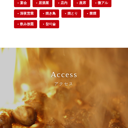
宴会
居酒屋
店内
座席
微アル
深夜営業
焼き鳥
焼とり
禁煙
飲み放題
참이슬
Access
アクセス