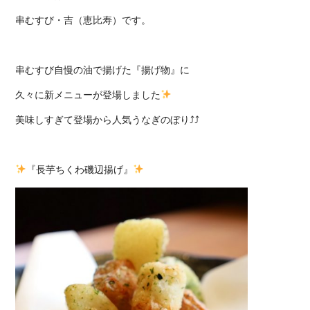
串むすび・吉（恵比寿）です。
串むすび自慢の油で揚げた『揚げ物』に
久々に新メニューが登場しました
美味しすぎて登場から人気うなぎのぼり⤴⤴
『長芋ちくわ磯辺揚げ』