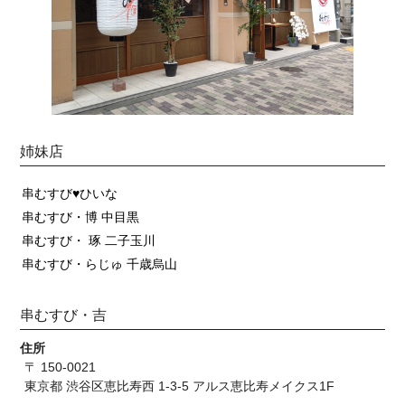
姉妹店
串むすび♥ひいな
串むすび・博 中目黒
串むすび・ 琢 二子玉川
串むすび・らじゅ 千歳烏山
串むすび・吉
住所
〒 150-0021
東京都 渋谷区恵比寿西 1-3-5 アルス恵比寿メイクス1F