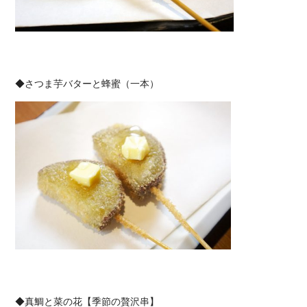
◆さつま芋バターと蜂蜜（一本）
◆真鯛と菜の花【季節の贅沢串】