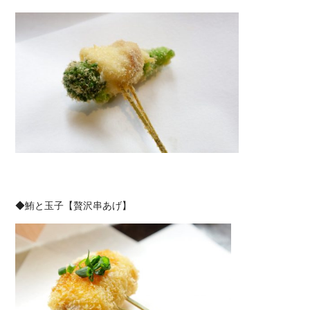
◆鮪と玉子【贅沢串あげ】