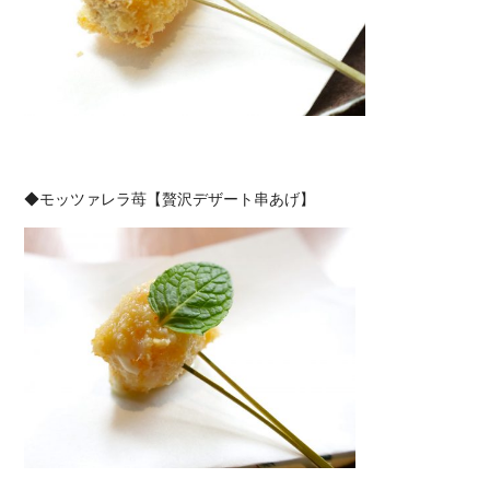
◆モッツァレラ苺【贅沢デザート串あげ】