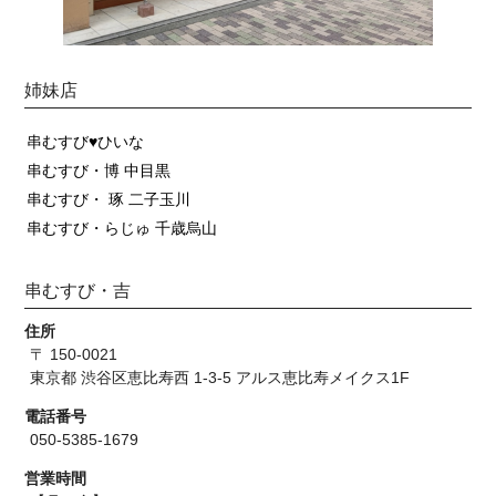
姉妹店
串むすび♥ひいな
串むすび・博 中目黒
串むすび・ 琢 二子玉川
串むすび・らじゅ 千歳烏山
串むすび・吉
住所
〒 150-0021
東京都 渋谷区恵比寿西 1-3-5 アルス恵比寿メイクス1F
電話番号
050-5385-1679
営業時間