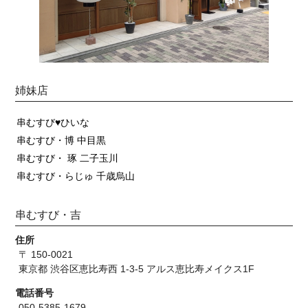
姉妹店
串むすび♥ひいな
串むすび・博 中目黒
串むすび・ 琢 二子玉川
串むすび・らじゅ 千歳烏山
串むすび・吉
住所
〒 150-0021
東京都 渋谷区恵比寿西 1-3-5 アルス恵比寿メイクス1F
電話番号
050-5385-1679