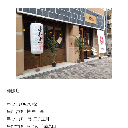
姉妹店
串むすび♥ひいな
串むすび・博 中目黒
串むすび・ 琢 二子玉川
串むすび・らじゅ 千歳烏山